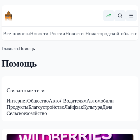
Все новости
Новости России
Новости Нижегородской области
Главная
Помощь
>
Помощь
Связанные теги
Интернет
Общество
Авто/ Водителям
Автомобили
Продукты
Благоустройство
Лайфхак
Культура
Дача
Сельскоехозяйство