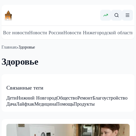
Все новости
Новости России
Новости Нижегородской области
Главная
Здоровье
>
Здоровье
Связанные теги
Дети
Нижний Новгород
Общество
Ремонт
Благоустройство
Дача
Лайфхак
Медицина
Помощь
Продукты