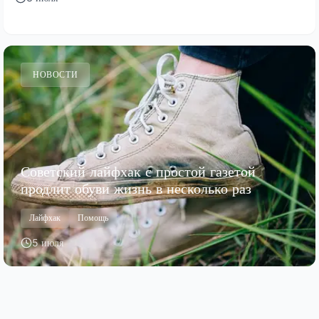
НОВОСТИ
Советский лайфхак с простой газетой
продлит обуви жизнь в несколько раз
Лайфхак
Помощь
5 июля