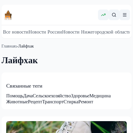
Все новости
Новости России
Новости Нижегородской области
Главная
Лайфхак
>
Лайфхак
Связанные теги
Помощь
Дача
Сельскоехозяйство
Здоровье
Медицина
Животные
Рецепт
Транспорт
Стирка
Ремонт