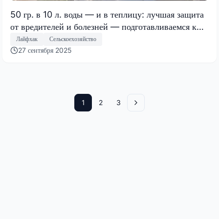
50 гр. в 10 л. воды — и в теплицу: лучшая защита
от вредителей и болезней — подготавливаемся к
зиме правильно
Лайфхак
Сельскоехозяйство
27 сентября 2025
1
2
3
Вперед