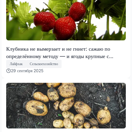
Клубника не вымерзает и не гниет: сажаю по
определённому методу — и ягоды крупные с
первого года
Лайфхак
Сельскоехозяйство
29 сентября 2025