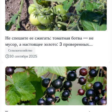
Не спешите ее сжигать: томатная ботва — не
мусор, а настоящее золото: 3 проверенных
временем способа для использования на участке
Сельскоехозяйство
30 сентября 2025