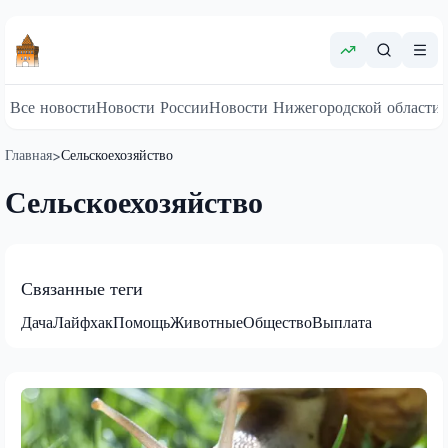
Все новости
Новости России
Новости Нижегородской области
Главная
Сельскоехозяйство
>
Сельскоехозяйство
Связанные теги
Дача
Лайфхак
Помощь
Животные
Общество
Выплата