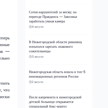
Сотня нарушителей за месяц: на
переезде Правдинск — Заволжье
заработала умная камера
4 августа
еперь
В Нижегородской области ревнивец
анные
попытался зарезать знакомого
так —
сожительницы
3 августа
ельно
Нижегородская область вошла в топ-5
инновационных регионов России
2 августа
упить
, что
чески
После капремонта в нижегородской
детской больнице открывается
специальный бокс-корпус