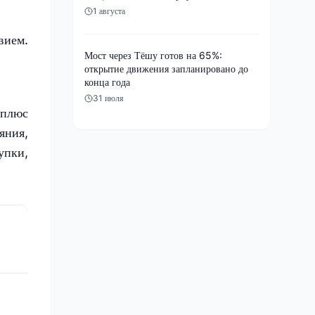
1 августа
вием.
Мост через Тёшу готов на 65%:
открытие движения запланировано до
конца года
31 июля
 плюс
яния,
упки,