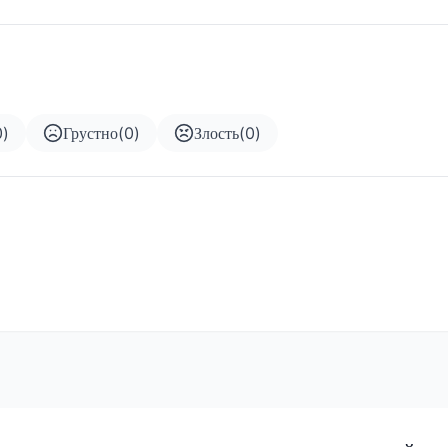
0
)
Грустно
(
0
)
Злость
(
0
)