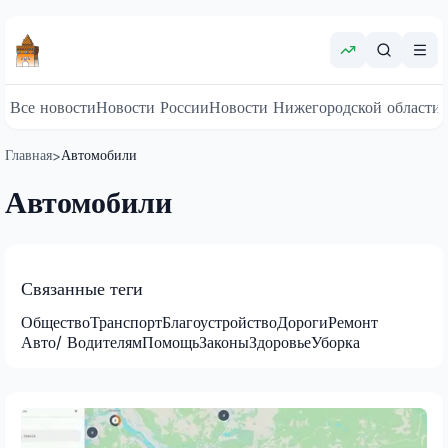
Все новости
Новости России
Новости Нижегородской области
Главная
Автомобили
>
Автомобили
Связанные теги
Общество
Транспорт
Благоустройство
Дороги
Ремонт
Авто/ Водителям
Помощь
Законы
Здоровье
Уборка