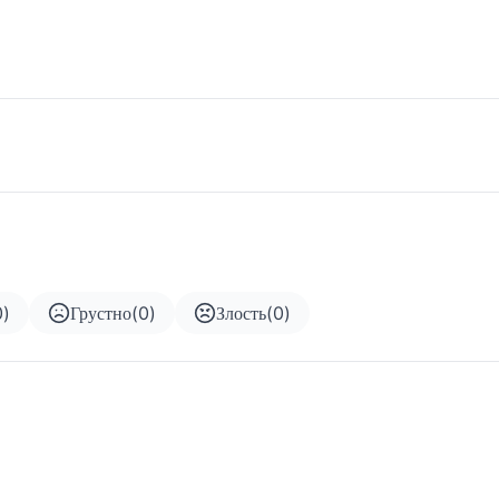
0
)
Грустно
(
0
)
Злость
(
0
)