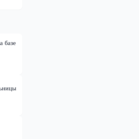
а базе
льницы