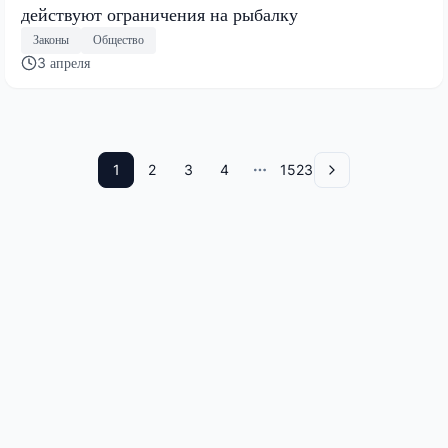
действуют ограничения на рыбалку
Законы
Общество
3 апреля
1
2
3
4
1523
More pages
Вперед