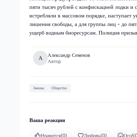
пяти тысяч рублей с конфискацией лодки и 
истребляли в массовом порядке, наступает у
лишения свободы, а для группы лиц - до пя
ущерб водным биоресурсам. Полиция призыв
Александр Семенов
А
Автор
Законы
Общество
Ваша реакция
Нравится
(
0
)
Любовь
(
0
)
Ого!
(