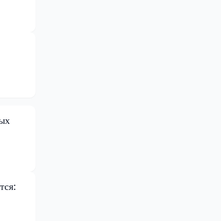
ных
тся: