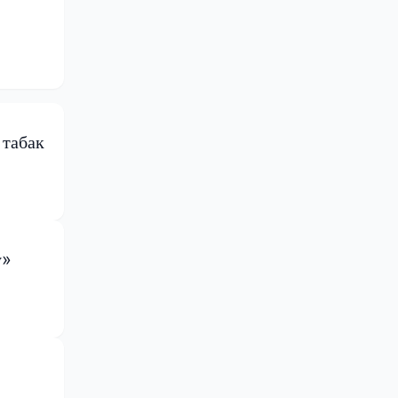
 табак
у»