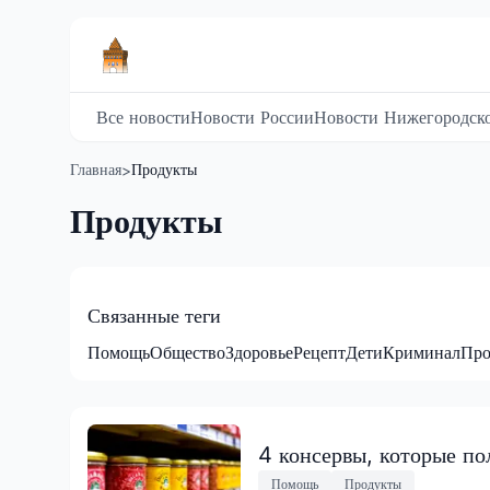
Все новости
Новости России
Новости Нижегородско
Главная
Продукты
>
Продукты
Связанные теги
Помощь
Общество
Здоровье
Рецепт
Дети
Криминал
Про
4 консервы, которые по
Помощь
Продукты