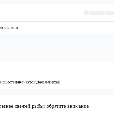
й области
исшествия
Конкурсы
Дача
Лайфхак
лезнее свежей рыбы: обратите внимание