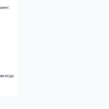
неет:
авсегда