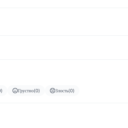
0
)
Грустно
(
0
)
Злость
(
0
)