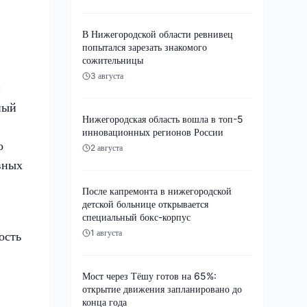
В Нижегородской области ревнивец
попытался зарезать знакомого
сожительницы
3 августа
й
ный
Нижегородская область вошла в топ-5
инновационных регионов России
о
2 августа
вных
После капремонта в нижегородской
детской больнице открывается
специальный бокс-корпус
1 августа
ость
Мост через Тёшу готов на 65%:
открытие движения запланировано до
конца года