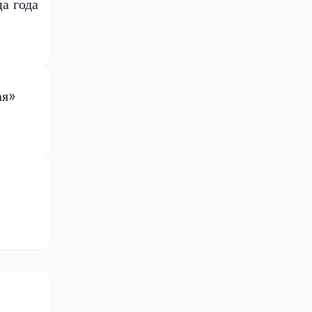
а года
ая»