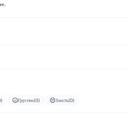
ее.
0
)
Грустно
(
0
)
Злость
(
0
)