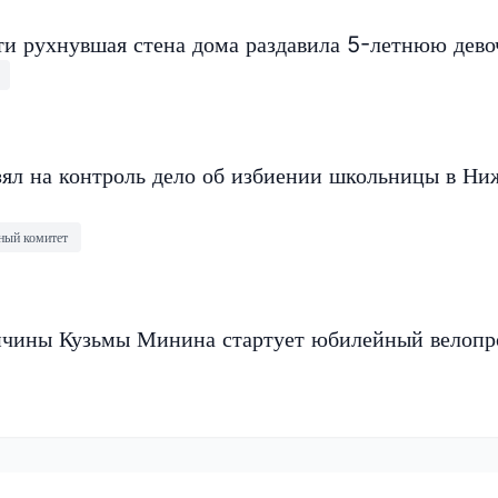
ти рухнувшая стена дома раздавила 5-летнюю дево
зял на контроль дело об избиении школьницы в Н
ный комитет
нчины Кузьмы Минина стартует юбилейный велопр