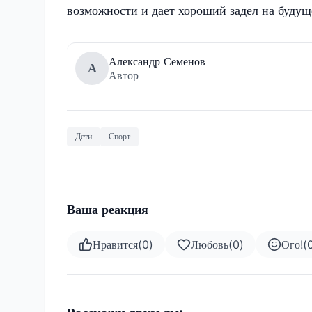
возможности и дает хороший задел на будущ
Александр Семенов
А
Автор
Дети
Спорт
Ваша реакция
Нравится
(
0
)
Любовь
(
0
)
Ого!
(