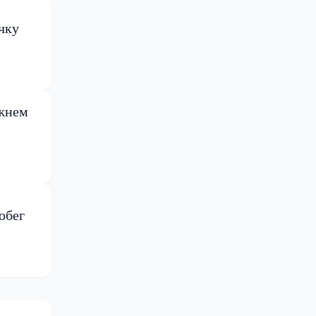
чку
ижнем
обег