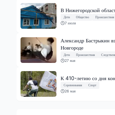
В Нижегородской облас
Дети
Общество
Происшествия
7 июля
Александр Бастрыкин в
Новгороде
Дети
Происшествия
Следствен
27 мая
К 410-летию со дня ко
Соревнования
Спорт
26 мая