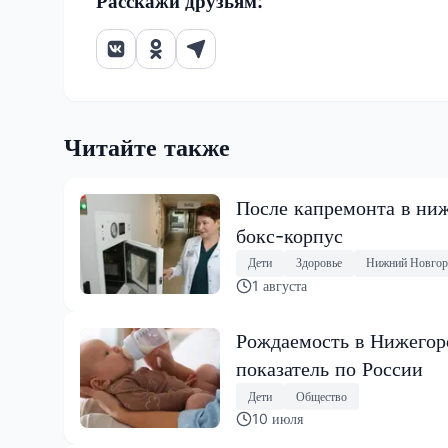
Расскажи друзьям:
Читайте также
После капремонта в ниж
бокс-корпус
Дети
Здоровье
Нижний Новгор
1 августа
Рождаемость в Нижегоро
показатель по России
Дети
Общество
10 июля