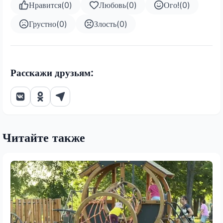
Нравится
(
0
)
Любовь
(
0
)
Ого!
(
0
)
Грустно
(
0
)
Злость
(
0
)
Расскажи друзьям:
Читайте также