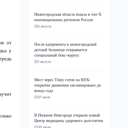
Нижегородская область вошла в топ-5
инновационных регионов России
2 августа
ов от
После капремонта в нижегородской
детской больнице открывается
дка у
специальный бокс-корпус
ередь
1 августа
Мост через Тёшу готов на 65%:
открытие движения запланировано до
конца года
вучит
31 июля
олько
В Нижнем Новгороде открыли новый
Центр медицины здорового долголетия
30 июля