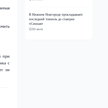
лючая
В Нижнем Новгороде прокладывают
последний тоннель до станции
«Сенная»
ючить
30 июля
и при
ика с
ит ли