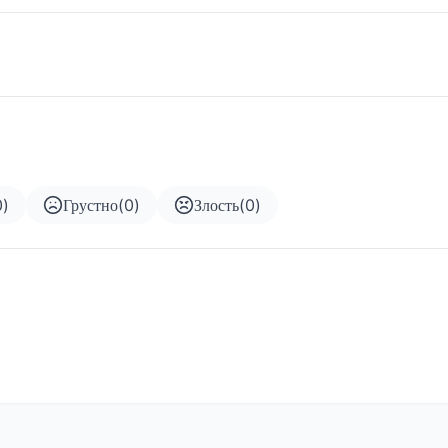
0
)
Грустно
(
0
)
Злость
(
0
)