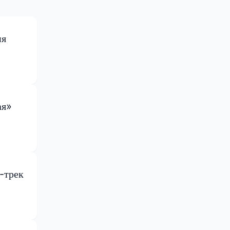
ия
ая»
-трек