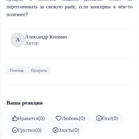
переплачивать за свежую рыбу, если консервы в чём-то
полезнее?
Александр Кошман
А
Автор
Помощь
Продукты
Ваша реакция
Нравится
(
0
)
Любовь
(
0
)
Ого!
(
0
)
Грустно
(
0
)
Злость
(
0
)