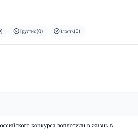
0
)
Грустно
(
0
)
Злость
(
0
)
оссийского конкурса воплотили в жизнь в