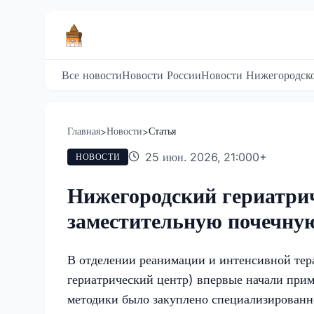
Все новости
Новости России
Новости Нижегородско
Главная
Новости
Статья
>
>
25 июн. 2026, 21:00
0
+
НОВОСТИ
Нижегородский гериатри
заместительную почечну
В отделении реанимации и интенсивной те
гериатрический центр) впервые начали при
методики было закуплено специализированн