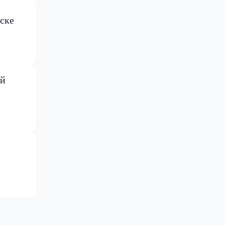
ске
ей