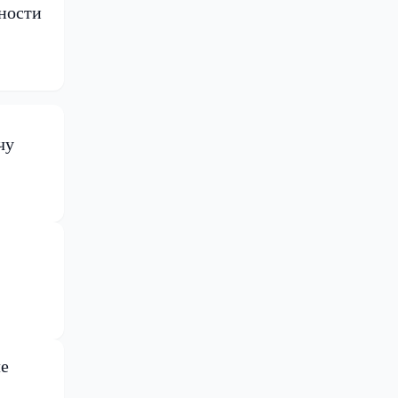
ности
чу
ле