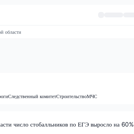
й области
роги
Следственный комитет
Строительство
МЧС
асти число стобалльников по ЕГЭ выросло на 60%