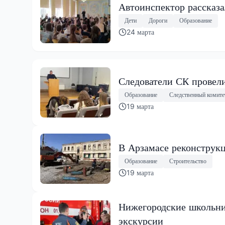
Автоинспектор рассказ
Дети
Дороги
Образование
24 марта
Следователи СК провел
Образование
Следственный комите
19 марта
В Арзамасе реконструк
Образование
Строительство
19 марта
Нижегородские школьни
экскурсии