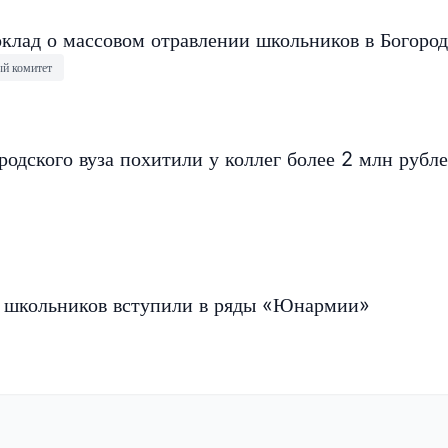
оклад о массовом отравлении школьников в Богород
ый комитет
одского вуза похитили у коллег более 2 млн рубл
0 школьников вступили в ряды «Юнармии»