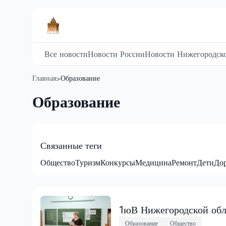
Все новости
Новости России
Новости Нижегородско
Главная
Образование
>
Образование
Связанные теги
Общество
Туризм
Конкурсы
Медицина
Ремонт
Дети
До
1юВ Нижегородской обл
Образование
Общество