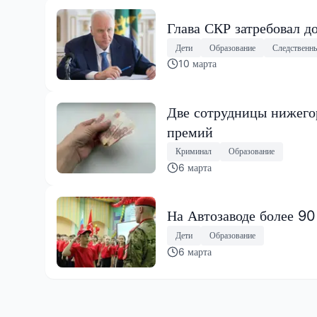
Глава СКР затребовал д
Дети
Образование
Следственн
10 марта
Две сотрудницы нижегор
премий
Криминал
Образование
6 марта
На Автозаводе более 9
Дети
Образование
6 марта