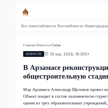
Все новости
Новости России
Новости Нижегородско
Главная
Новости
Статья
>
>
19 мар. 2026, 16:30
0
+
НОВОСТИ
В Арзамасе реконструкц
общестроительную стади
Мэр Арзамаса Александр Щелоков провел в
Объект входит в состав паломническо-турис
одним из трех образовательных учреждений,