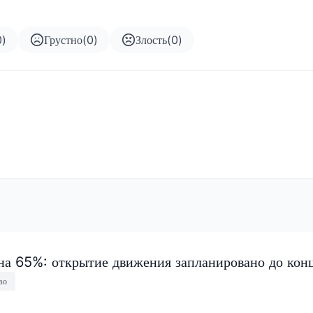
0
)
Грустно
(
0
)
Злость
(
0
)
на 65%: открытие движения запланировано до конц
во