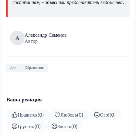
состязания», - объяснили представители ведомства.
Александр Семенов
А
Автор
Дети
Образование
Ваша реакция
Нравится
(
0
)
Любовь
(
0
)
Ого!
(
0
)
Грустно
(
0
)
Злость
(
0
)