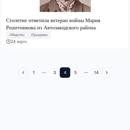
Столетие отметила ветеран войны Мария
Решетникова из Автозаводского района
Общество
Праздники
24 марта
1
3
4
5
14
Назад
More pages
More pages
Вперед