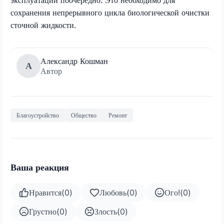
сохранения непрерывного цикла биологической очистки
сточной жидкости.
Александр Кошман
А
Автор
Благоустройство
Общество
Ремонт
Ваша реакция
Нравится
(
0
)
Любовь
(
0
)
Ого!
(
0
)
Грустно
(
0
)
Злость
(
0
)