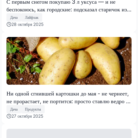
С первым снегом покупаю 3 л уксуса — и не
беспокоюсь, как городские: подсказал старичок из
деревни — дома спокойно всю зиму
Дача
Лайфхак
28 октября 2025
Ни одной сгнившей картошки до мая - не чернеет,
не прорастает, не портится: просто ставлю ведро в
погреб
Дача
Продукты
27 октября 2025