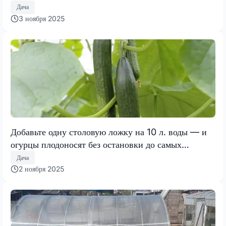
Дача
3 ноября 2025
Добавьте одну столовую ложку на 10 л. воды — и
огурцы плодоносят без остановки до самых
морозов: от урожая отбоя нет, хоть соседям
Дача
раздавай
2 ноября 2025