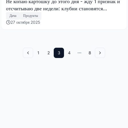
Не копаю картошку до этого дня - жду 1 признак и
отсчитываю две недели: клубни становятся
размером с кулак
Дача
Продукты
27 октября 2025
1
2
3
4
8
Назад
More pages
Вперед