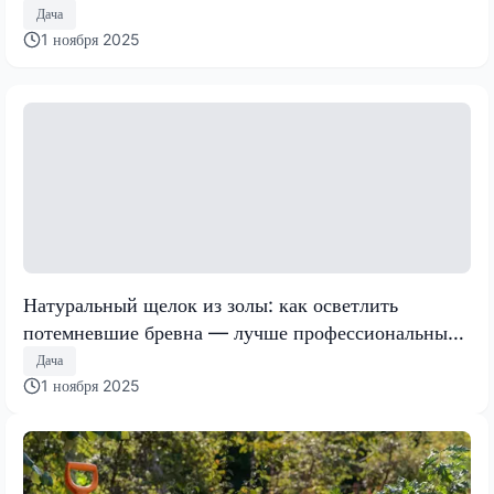
аж сахар на разломе
Дача
1 ноября 2025
Натуральный щелок из золы: как осветлить
потемневшие бревна — лучше профессиональных
средств
Дача
1 ноября 2025