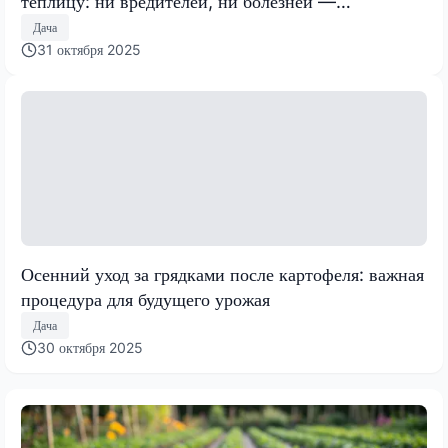
теплицу: ни вредителей, ни болезней —
подготавливаемся к зиме правильно
Дача
31 октября 2025
Осенний уход за грядками после картофеля: важная
процедура для будущего урожая
Дача
30 октября 2025