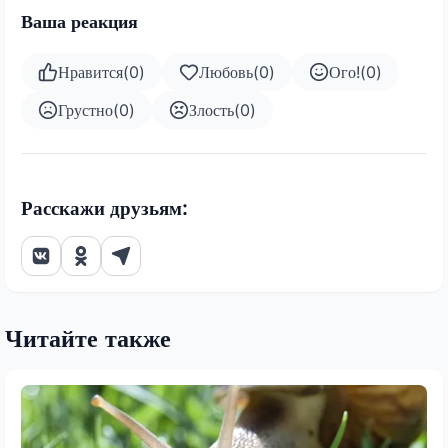
Ваша реакция
Нравится
(
0
)
Любовь
(
0
)
Ого!
(
0
)
Грустно
(
0
)
Злость
(
0
)
Расскажи друзьям:
Читайте также