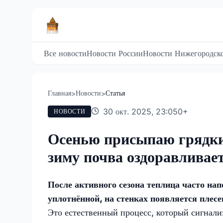
Все новости
Новости России
Новости Нижегородско
Главная
Новости
Статья
>
>
30 окт. 2025, 23:05
0
+
НОВОСТИ
Осенью присыпаю грядки
зиму почва оздоравливае
После активного сезона теплица часто на
уплотнённой, на стенках появляется плесе
Это естественный процесс, который сигнали