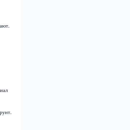
ают.
риал
рунт.