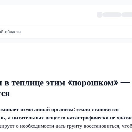
й области
 в теплице этим «порошком» — 
тся
поминает измотанный организм: земля становится
нь, а питательных веществ катастрофически не хватае
зирует о необходимости дать грунту восстановиться, что