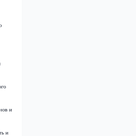
о
ы
ого
нов и
ть и