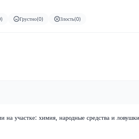
0
)
Грустно
(
0
)
Злость
(
0
)
ми на участке: химия, народные средства и ловушк