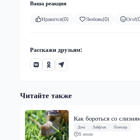
Ваша реакция
Нравится
(
0
)
Любовь
(
0
)
Ого!
(
Расскажи друзьям:
Читайте также
Как бороться со слизня
Дача
Лайфхак
Помощь
5 июля