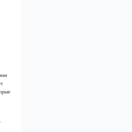
рни
ет
торые
т