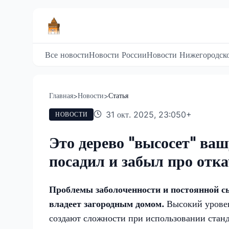
Все новости
Новости России
Новости Нижегородско
Главная
Новости
Статья
>
>
31 окт. 2025, 23:05
0
+
НОВОСТИ
Это дерево "высосет" ваш
посадил и забыл про отка
Проблемы заболоченности и постоянной с
владеет загородным домом.
Высокий уровен
создают сложности при использовании стан