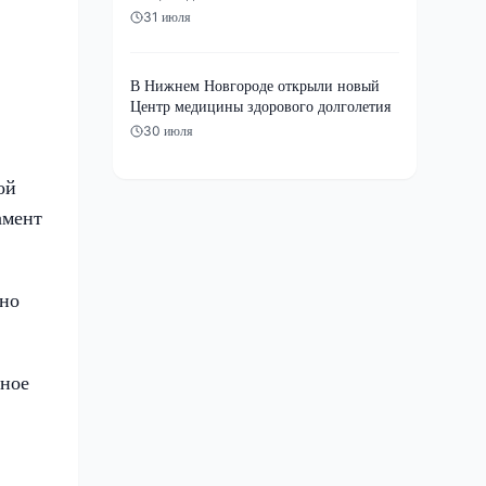
31 июля
В Нижнем Новгороде открыли новый
Центр медицины здорового долголетия
30 июля
ой
амент
жно
чное