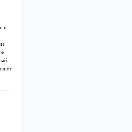
ю и
ие
ре
рый
танет