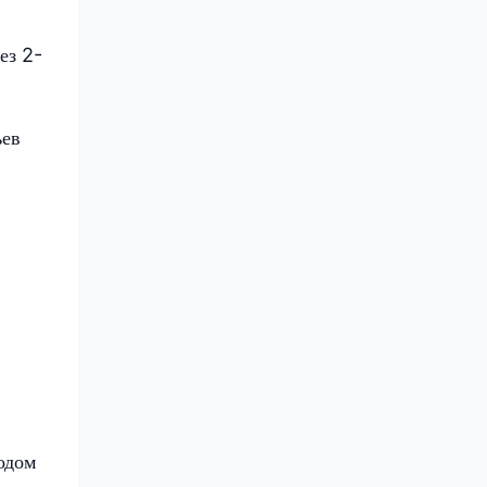
ез 2-
ьев
одом