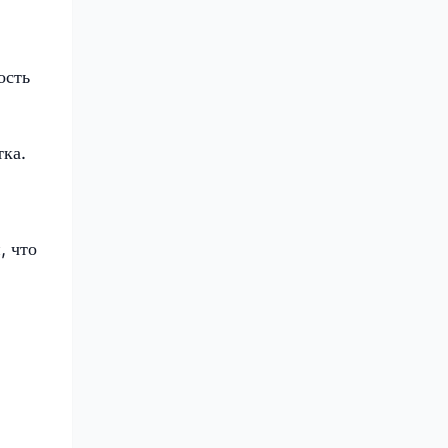
ость
тка.
, что