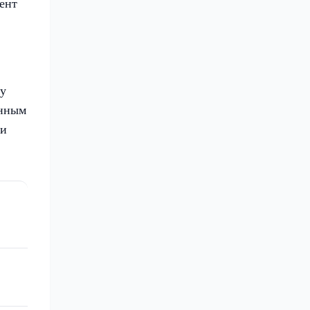
ент
му
анным
ми