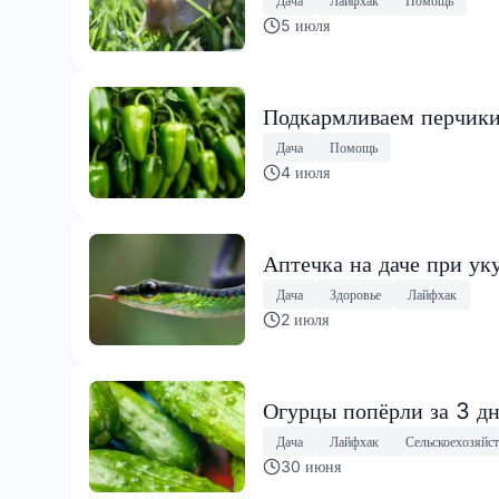
Дача
Лайфхак
Помощь
5 июля
Подкармливаем перчики 
Дача
Помощь
4 июля
Аптечка на даче при уку
Дача
Здоровье
Лайфхак
2 июля
Огурцы попёрли за 3 д
Дача
Лайфхак
Сельскоехозяйс
30 июня