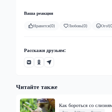
Ваша реакция
Нравится
(
0
)
Любовь
(
0
)
Ого!
(
Расскажи друзьям:
Читайте также
Как бороться со слизня