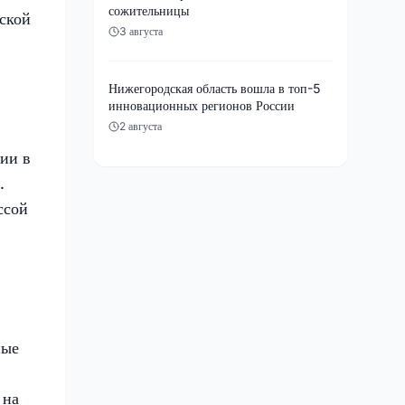
сожительницы
еской
3 августа
Нижегородская область вошла в топ-5
инновационных регионов России
2 августа
нии в
.
ссой
ные
 на