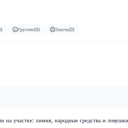
0
)
Грустно
(
0
)
Злость
(
0
)
ми на участке: химия, народные средства и ловушк