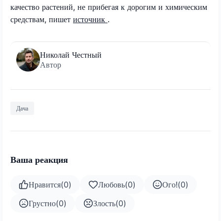
качество растений, не прибегая к дорогим и химическим
средствам, пишет
источник
.
Николай Честный
Автор
Дача
Ваша реакция
Нравится
(
0
)
Любовь
(
0
)
Ого!
(
0
)
Грустно
(
0
)
Злость
(
0
)