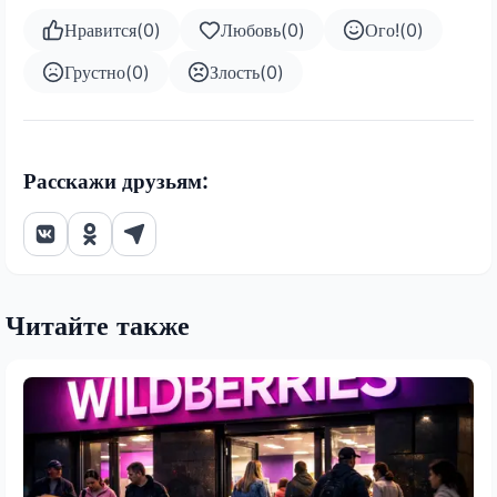
Нравится
(
0
)
Любовь
(
0
)
Ого!
(
0
)
Грустно
(
0
)
Злость
(
0
)
Расскажи друзьям:
Читайте также