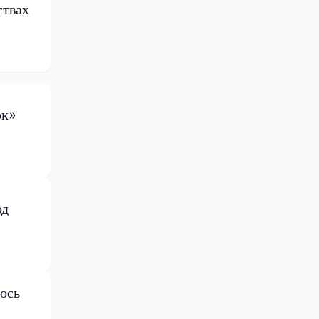
ствах
ок»
од
ось