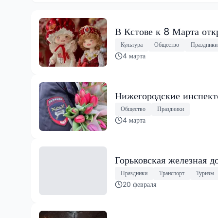
В Кстове к 8 Марта отк
Культура
Общество
Праздники
4 марта
Нижегородские инспекто
Общество
Праздники
4 марта
Горьковская железная д
Праздники
Транспорт
Туризм
20 февраля