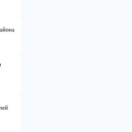
района
и
лей