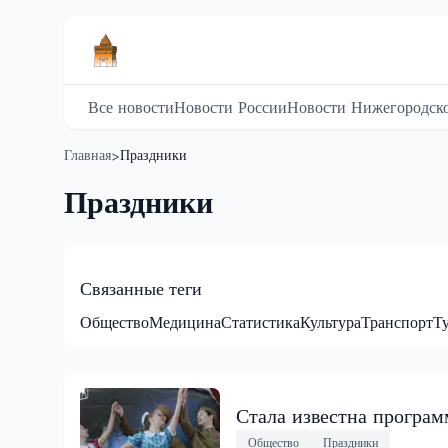
Все новости
Новости России
Новости Нижегородско
Главная
Праздники
>
Праздники
Связанные теги
Общество
Медицина
Статистика
Культура
Транспорт
Т
Стала известна програ
Общество
Праздники