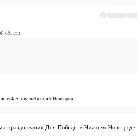
й области
уризм
Фестиваль
Нижний Новгород
мма празднования Дня Победы в Нижнем Новгороде