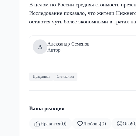
В целом по России средняя стоимость презе
Исследование показало, что жители Нижнег
остаются чуть более экономными в тратах на
Александр Семенов
А
Автор
Праздники
Статистика
Ваша реакция
Нравится
(
0
)
Любовь
(
0
)
Ого!
(