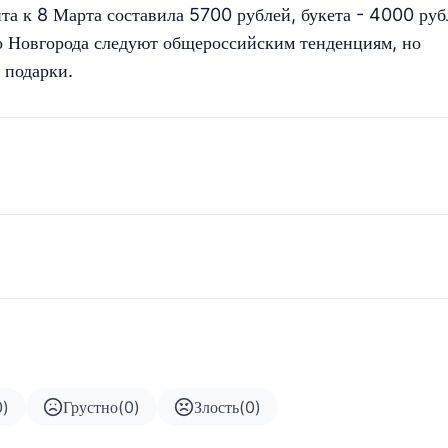
нта к 8 Марта составила 5700 рублей, букета - 4000 руб
о Новгорода следуют общероссийским тенденциям, но
 подарки.
0
)
Грустно
(
0
)
Злость
(
0
)