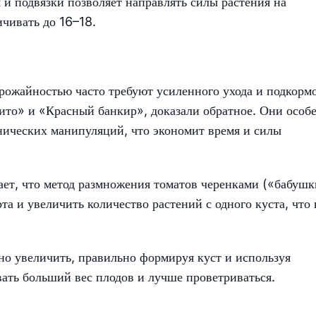
и подвязки позволяет направлять силы растения на
ичивать до 16–18.
урожайностью часто требуют усиленного ухода и подкорм
рито» и «Красный банкир», доказали обратное. Они особ
нических манипуляций, что экономит время и силы
ает, что метод размножения томатов черенками («бабуш
та и увеличить количество растений с одного куста, что 
но увеличить, правильно формируя куст и используя
вать больший вес плодов и лучше проветриваться.