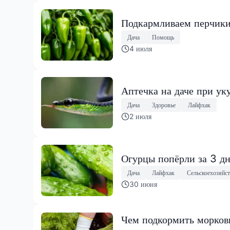
Подкармливаем перчики 
Дача
Помощь
4 июля
Аптечка на даче при уку
Дача
Здоровье
Лайфхак
2 июля
Огурцы попёрли за 3 д
Дача
Лайфхак
Сельскоехозяйс
30 июня
Чем подкормить морковь