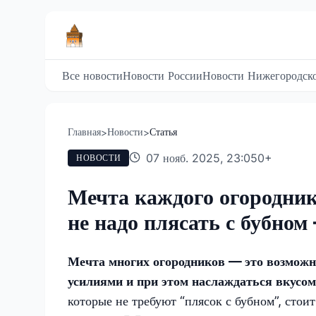
Все новости
Новости России
Новости Нижегородско
Главная
Новости
Статья
>
>
07 нояб. 2025, 23:05
0
+
НОВОСТИ
Мечта каждого огородник
не надо плясать с бубном 
Мечта многих огородников — это возмож
усилиями и при этом наслаждаться вкусом
которые не требуют “плясок с бубном”, стои