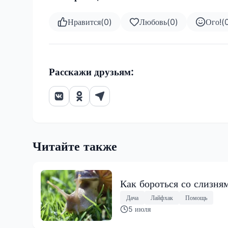
Нравится
(
0
)
Любовь
(
0
)
Ого!
(
Расскажи друзьям:
Читайте также
Как бороться со слизня
Дача
Лайфхак
Помощь
5 июля