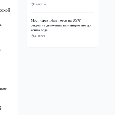
1 августа
сокой
Мост через Тёшу готов на 65%:
х.
открытие движения запланировано до
конца года
31 июля
з
зков
й