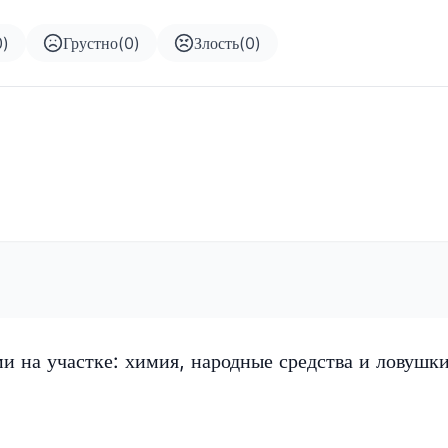
0
)
Грустно
(
0
)
Злость
(
0
)
ми на участке: химия, народные средства и ловушк