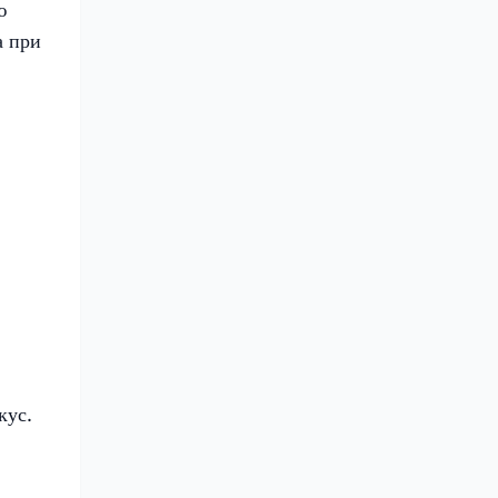
ю
а при
кус.