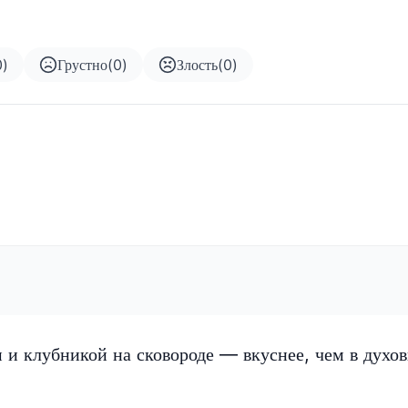
0
)
Грустно
(
0
)
Злость
(
0
)
 и клубникой на сковороде — вкуснее, чем в духов