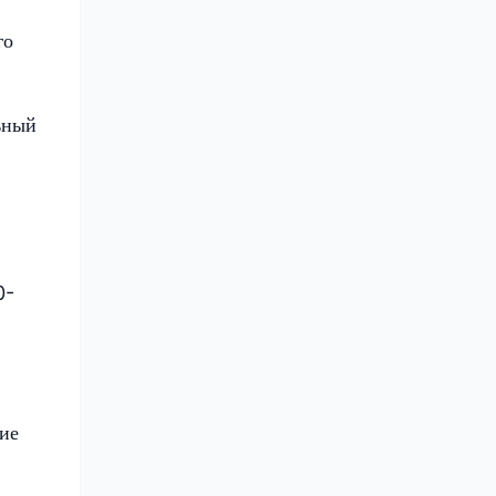
го
ьный
0-
ие