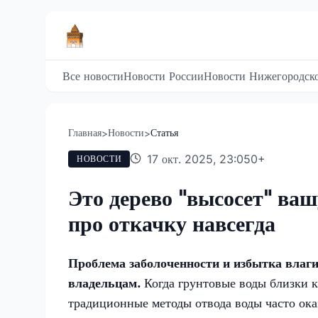
Все новости
Новости России
Новости Нижегородско
Главная
Новости
Статья
>
>
17 окт. 2025, 23:05
0
+
НОВОСТИ
Это дерево "высосет" ва
про откачку навсегда
Проблема заболоченности и избытка влаги
владельцам.
Когда грунтовые воды близки к
традиционные методы отвода воды часто ок