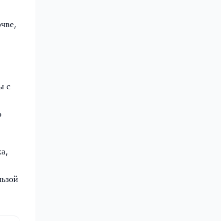
чве,
ы с
о
а,
льзой