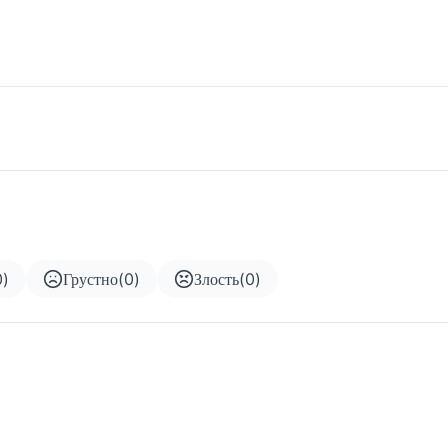
0
)
Грустно
(
0
)
Злость
(
0
)