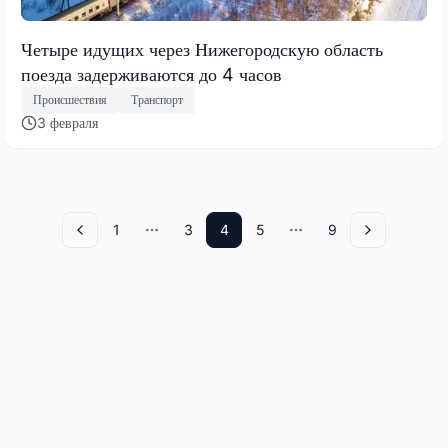
Четыре идущих через Нижегородскую область
поезда задерживаются до 4 часов
Происшествия
Транспорт
3 февраля
1
3
4
5
9
Назад
More pages
More pages
Вперед