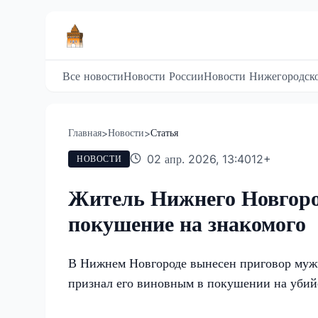
Все новости
Новости России
Новости Нижегородско
Главная
Новости
Статья
>
>
02 апр. 2026, 13:40
12
+
НОВОСТИ
Житель Нижнего Новгород
покушение на знакомого
В Нижнем Новгороде вынесен приговор мужч
признал его виновным в покушении на убийс