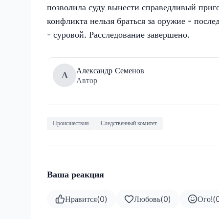
позволила суду вынести справедливый приг
конфликта нельзя браться за оружие - после
- суровой. Расследование завершено.
Александр Семенов
А
Автор
Происшествия
Следственный комитет
Ваша реакция
Нравится
(
0
)
Любовь
(
0
)
Ого!
(