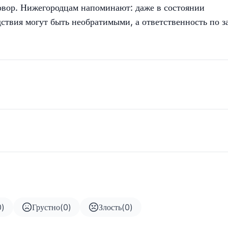
овор. Нижегородцам напоминают: даже в состоянии
дствия могут быть необратимыми, а ответственность по з
0
)
Грустно
(
0
)
Злость
(
0
)