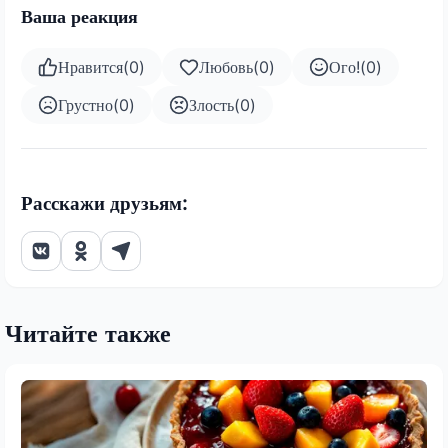
Ваша реакция
Нравится
(
0
)
Любовь
(
0
)
Ого!
(
0
)
Грустно
(
0
)
Злость
(
0
)
Расскажи друзьям:
Читайте также