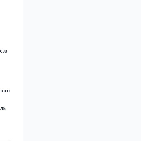
еза
ного
оль