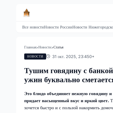
Все новости
Новости России
Новости Нижегородско
Главная
Новости
Статья
>
>
31 окт. 2025, 23:45
0
+
НОВОСТИ
Тушим говядину с банкой
ужин буквально сметается
Это блюдо объединяет нежную говядину и 
придает насыщенный вкус и яркий цвет.
Т
хочется быстро и с пользой накормить домоч