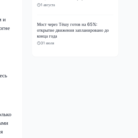
1 августа
м и
Мост через Тёшу готов на 65%:
огне
открытие движения запланировано до
конца года
31 июля
есь
олько
ными
яя