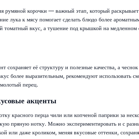
ния румяной корочки — важный этап, который раскрывает
ние лука к мясу помогает сделать блюдо более ароматны
ий томатный вкус, а тушение под крышкой на медленном 
т сохраняет её структуру и полезные качества, а чеснок
вкус более выразительным, рекомендуют использовать см
 молотый перец.
кусовые акценты
тку красного перца чили или копченой паприки за неск
егкую пряную нотку. Можно экспериментировать и с раз
ой или даже кроликом, меняя вкусовые оттенки, сохран