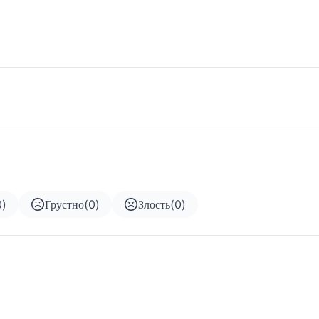
0
)
Грустно
(
0
)
Злость
(
0
)