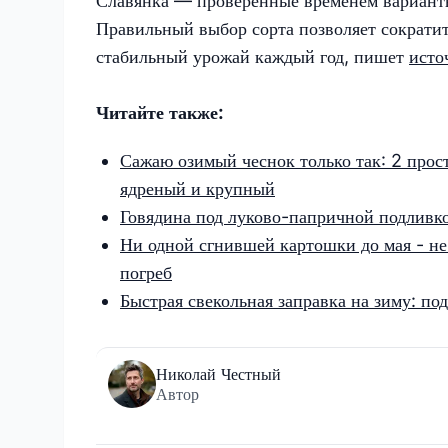
Славянка — проверенные временем вариант
Правильный выбор сорта позволяет сократит
стабильный урожай каждый год, пишет
исто
Читайте также:
Сажаю озимый чеснок только так: 2 прост
ядреный и крупный
Говядина под луково-папричной подливкой
Ни одной сгнившей картошки до мая - не 
погреб
Быстрая свекольная заправка на зиму: под
Николай Честный
Автор