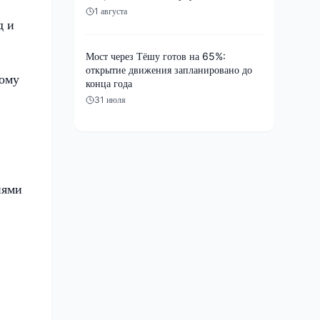
1 августа
д и
Мост через Тёшу готов на 65%:
открытие движения запланировано до
тому
конца года
31 июля
нями