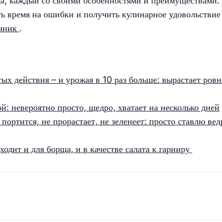
ы, каждый со своими особенностями и преимуществами.
ь время на ошибки и получить кулинарное удовольствие
чник
.
ых действия – и урожая в 10 раз больше: вырастает ров
: невероятно просто, щедро, хватает на несколько дней
портится, не прорастает, не зеленеет: просто ставлю вед
ходит и для борща, и в качестве салата к гарниру