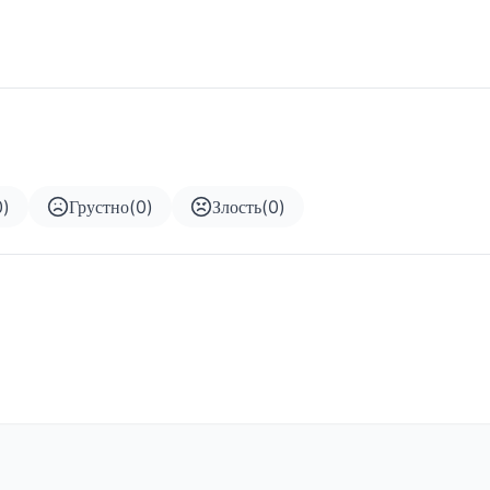
0
)
Грустно
(
0
)
Злость
(
0
)