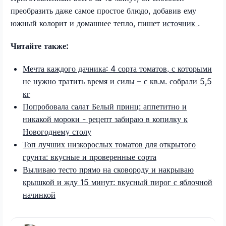
преобразить даже самое простое блюдо, добавив ему
южный колорит и домашнее тепло, пишет
источник
.
Читайте также:
Мечта каждого дачника: 4 сорта томатов, с которыми
не нужно тратить время и силы – с кв.м. собрали 5,5
кг
Попробовала салат Белый принц: аппетитно и
никакой мороки - рецепт забираю в копилку к
Новогоднему столу
Топ лучших низкорослых томатов для открытого
грунта: вкусные и проверенные сорта
Выливаю тесто прямо на сковороду и накрываю
крышкой и жду 15 минут: вкусный пирог с яблочной
начинкой