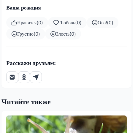
Ваша реакция
Нравится
(
0
)
Любовь
(
0
)
Ого!
(
0
)
Грустно
(
0
)
Злость
(
0
)
Расскажи друзьям:
Читайте также