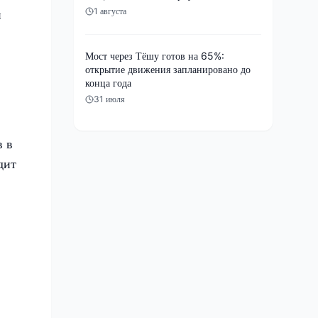
1 августа
й
Мост через Тёшу готов на 65%:
открытие движения запланировано до
конца года
31 июля
в в
дит