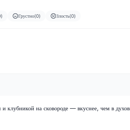
0
)
Грустно
(
0
)
Злость
(
0
)
 и клубникой на сковороде — вкуснее, чем в духов