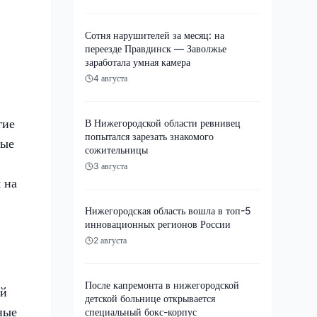
Сотня нарушителей за месяц: на
переезде Правдинск — Заволжье
заработала умная камера
4 августа
гие
В Нижегородской области ревнивец
попытался зарезать знакомого
ные
сожительницы
3 августа
 на
Нижегородская область вошла в топ-5
инновационных регионов России
2 августа
После капремонта в нижегородской
ый
детской больнице открывается
ные
специальный бокс-корпус