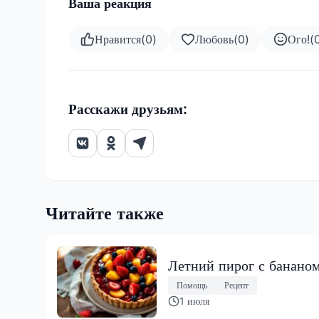
Ваша реакция
Нравится
(
0
)
Любовь
(
0
)
Ого!
(
Расскажи друзьям:
Читайте также
Летний пирог с бананом
Помощь
Рецепт
1 июля