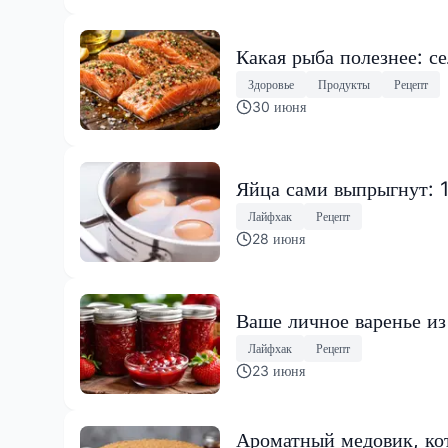
Какая рыба полезнее: с
Здоровье
Продукты
Рецепт
30 июня
Яйца сами выпрыгнут: 
Лайфхак
Рецепт
28 июня
Ваше личное варенье из
Лайфхак
Рецепт
23 июня
Ароматный медовик, кот