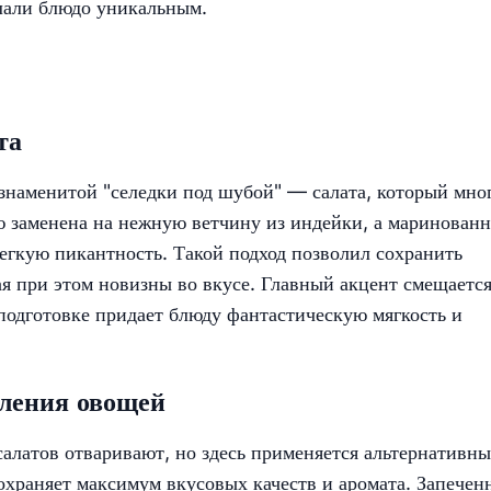
елали блюдо уникальным.
та
знаменитой "селедки под шубой" — салата, который мно
ю заменена на нежную ветчину из индейки, а маринован
гкую пикантность. Такой подход позволил сохранить
ая при этом новизны во вкусе. Главный акцент смещается
подготовке придает блюду фантастическую мягкость и
вления овощей
алатов отваривают, но здесь применяется альтернативн
сохраняет максимум вкусовых качеств и аромата. Запечен