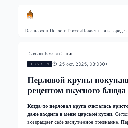
Все новости
Новости России
Новости Нижегородско
Главная
Новости
Статья
>
>
25 окт. 2025, 03:03
0
+
НОВОСТИ
Перловой крупы покупаю 
рецептом вкусного блюда
Когда-то перловая крупа считалась арис
даже входила в меню царской кухни.
Сегод
возвращает себе заслуженное признание. П