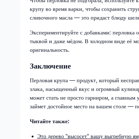
Чтобы перловка не подгорала, используйте 
крупу во время варки, чтобы сохранить стру
сливочного масла — это придаст блюду шелк
Экспериментируйте с добавками: перловка о
тыквой и даже мёдом. В холодном виде её м
оригинальность.
Заключение
Перловая крупа — продукт, который несправ
злака, насыщенный вкус и огромный кулина
может стать не просто гарниром, а главным
займет достойное место на вашем столе — 
Читайте также:
Это дерево "высосет" вашу выгребную яму