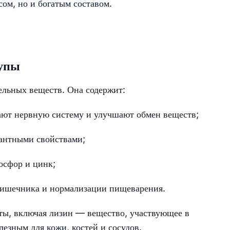
сом, но и богатым составом.
рупы
ельных веществ. Она содержит:
ют нервную систему и улучшают обмен веществ;
антными свойствами;
осфор и цинк;
ишечника и нормализации пищеварения.
ты, включая лизин — вещество, участвующее в
лезным для кожи, костей и сосудов.