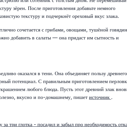
кастрюлю или сотейник с толстым дном. Не перемешивай
ктуру зёрен. После приготовления добавьте немного
овистую текстуру и подчеркнёт ореховый вкус злака.
тлично сочетается с грибами, овощами, тушёной говядин
ожно добавить в салаты — она придаст им сытность и
едливо оказался в тени. Она объединяет пользу древнего
рный потенциал. С правильным приготовлением перловк
 украшением любого блюда. Пусть этот древний злак внов
полезно, вкусно и по-домашнему, пишет
источник
.
 за три глотка - посадил и забыл про необходимость отк