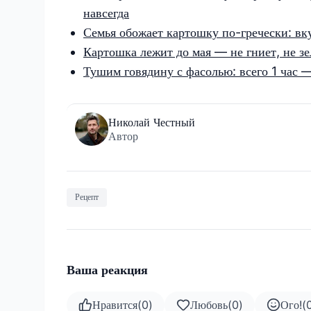
навсегда
Семья обожает картошку по-гречески: вк
Картошка лежит до мая — не гниет, не зе
Тушим говядину с фасолью: всего 1 час 
Николай Честный
Автор
Рецепт
Ваша реакция
Нравится
(
0
)
Любовь
(
0
)
Ого!
(