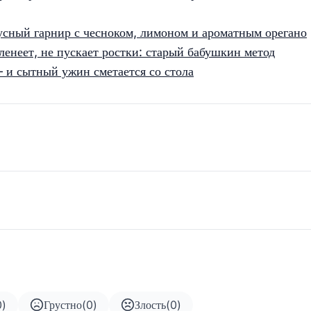
усный гарнир с чесноком, лимоном и ароматным орегано
ленеет, не пускает ростки: старый бабушкин метод
— и сытный ужин сметается со стола
0
)
Грустно
(
0
)
Злость
(
0
)