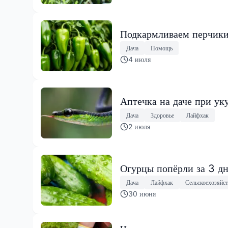
Подкармливаем перчики 
Дача
Помощь
4 июля
Аптечка на даче при уку
Дача
Здоровье
Лайфхак
2 июля
Огурцы попёрли за 3 д
Дача
Лайфхак
Сельскоехозяйс
30 июня