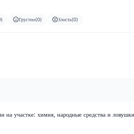
0
)
Грустно
(
0
)
Злость
(
0
)
ми на участке: химия, народные средства и ловушк