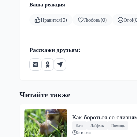
Ваша реакция
Нравится
(
0
)
Любовь
(
0
)
Ого!
(
Расскажи друзьям:
Читайте также
Как бороться со слизня
Дача
Лайфхак
Помощь
5 июля