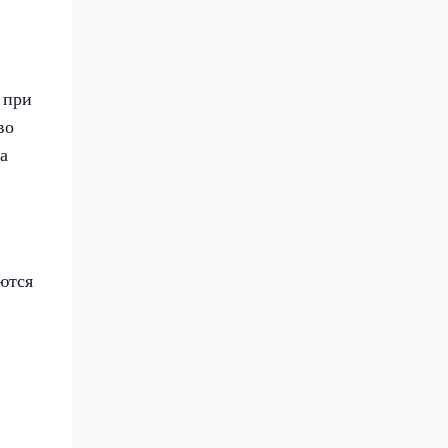
 при
во
а
ются