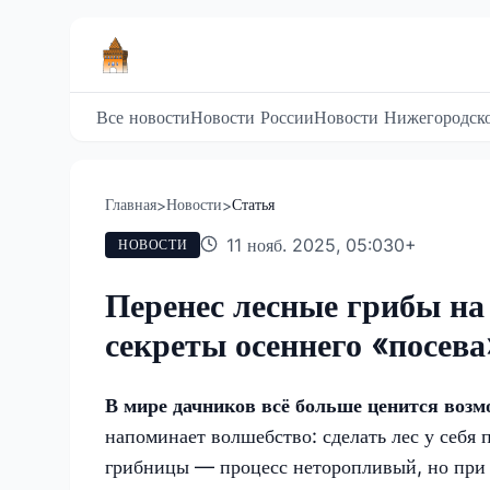
Все новости
Новости России
Новости Нижегородско
Главная
Новости
Статья
>
>
11 нояб. 2025, 05:03
0
+
НОВОСТИ
Перенес лесные грибы на
секреты осеннего «посева
В мире дачников всё больше ценится воз
напоминает волшебство: сделать лес у себя 
грибницы — процесс неторопливый, но при