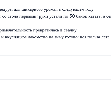
цедуры для шикарного урожая в следующем году
со стола первыми: руки устали по 50 банок катать, а се
примечательность превратилась в свалку
и вкусняцкое лакомство на зиму готово: вся польза лета 