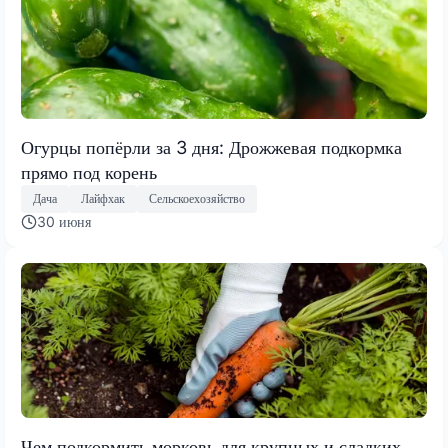
Огурцы попёрли за 3 дня: Дрожжевая подкормка
прямо под корень
Дача
Лайфхак
Сельскоехозяйство
30 июня
Чем подкормить морковь для крупных и сладких