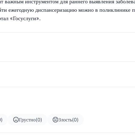
ат важным инструментом для раннего выявления заболев
ойти ежегодную диспансеризацию можно в поликлинике 
ртал «Госуслуги».
0
)
Грустно
(
0
)
Злость
(
0
)