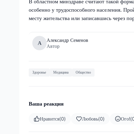
В областном минздраве считают такой форм
особенно у трудоспособного населения. Пр
месту жительства или записавшись через по
Александр Семенов
А
Автор
Здоровье
Медицина
Общество
Ваша реакция
Нравится
(
0
)
Любовь
(
0
)
Ого!
(