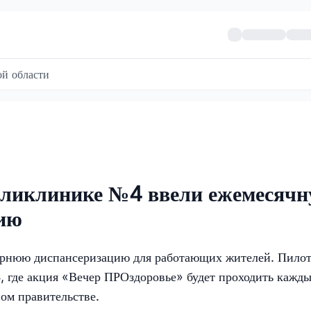
й области
оликлинике №4 ввели ежемесяч
ию
ернюю диспансеризацию для работающих жителей. Пило
, где акция «Вечер ПРОздоровье» будет проходить кажд
ном правительстве.