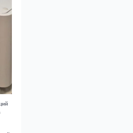
аций
в