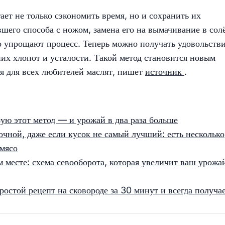
ет не только сэкономить время, но и сохранить их
вшего способа с ножом, замена его на вымачивание в сол
о упрощают процесс. Теперь можно получать удовольстви
них хлопот и усталости. Такой метод становится новым
я для всех любителей маслят, пишет
источник
.
зую этот метод — и урожай в два раза больше
сочной, даже если кусок не самый лучший: есть несколько
 мясо
 месте: схема севооборота, которая увеличит ваш урожа
остой рецепт на сковороде за 30 минут и всегда получа