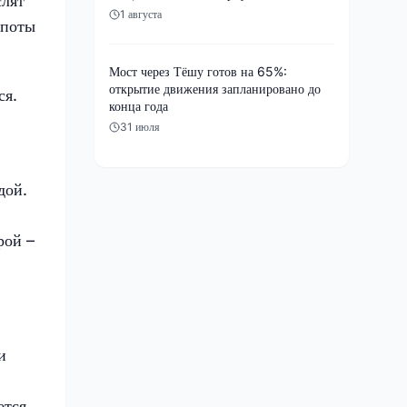
слят
1 августа
опоты
Мост через Тёшу готов на 65%:
открытие движения запланировано до
ся.
конца года
31 июля
дой.
рой –
и
ется