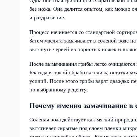
Одна опытная грибница из Саратовской обл
без ножа. Она делится опытом, как можно оч
и раздражение.
Процесс начинается со стандартной сортиро
Затем маслята замачивают в соленой воде на
вытянуть червей из пористых ножек и шляпо
После вымачивания грибы легко очищаются 
Благодаря такой обработке слизь, остатки м
усилий. После этого грибы варят дважды: пе
по выбранному рецепту.
Почему именно замачивание в с
Солёная вода действует как мягкий природны
вытягивает скрытые под слоем пленки микр
мытье не способно убрать. Кроме того, зама