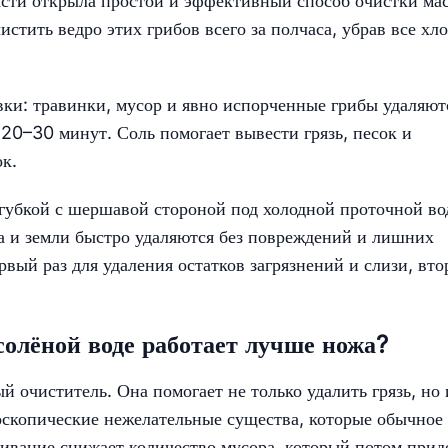
асти открыла простой и эффективный способ очистки ма
истить ведро этих грибов всего за полчаса, убрав все хл
вки: травинки, мусор и явно испорченные грибы удаляют
 20–30 минут. Соль помогает вывести грязь, песок и
к.
губкой с шершавой стороной под холодной проточной во
ха и земли быстро удаляются без повреждений и лишних
рвый раз для удаления остатков загрязнений и слизи, вто
олёной воде работает лучше ножа?
й очиститель. Она помогает не только удалить грязь, но 
оскопические нежелательные существа, которые обычное
чивание снижает количество мусора, который потом прид