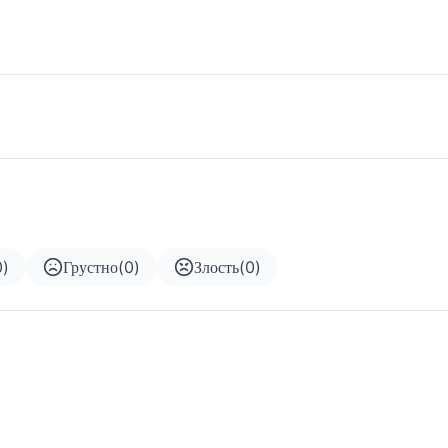
0
)
Грустно
(
0
)
Злость
(
0
)