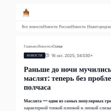
Все новости
Новости России
Новости Нижегородско
Главная
Новости
Статья
>
>
16 окт. 2025, 04:03
0
+
НОВОСТИ
Раньше до ночи мучились 
маслят: теперь без пробл
полчаса
Маслята — одни из самых популярных гри
характерной тонкой пленкой и липкой слизь