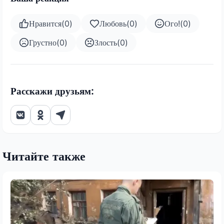
Нравится
(
0
)
Любовь
(
0
)
Ого!
(
0
)
Грустно
(
0
)
Злость
(
0
)
Расскажи друзьям:
Читайте также