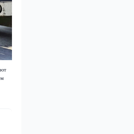
яют
ом