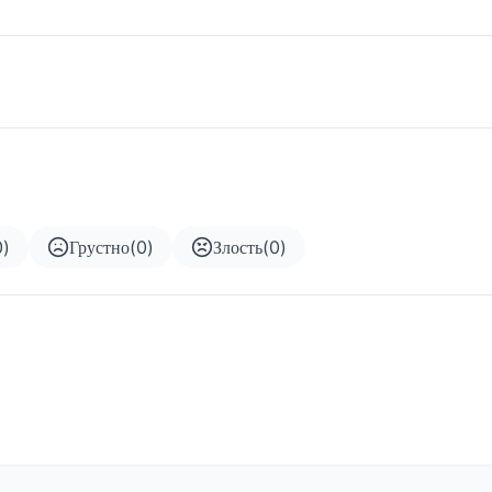
0
)
Грустно
(
0
)
Злость
(
0
)