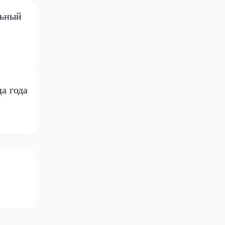
льный
а года