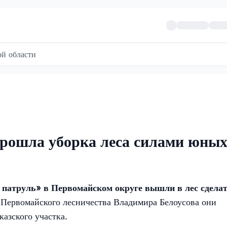
й области
прошла уборка леса силами юны
 патруль» в Первомайском округе вышли в лес сдела
 Первомайского лесничества Владимира Белоусова они
азского участка.