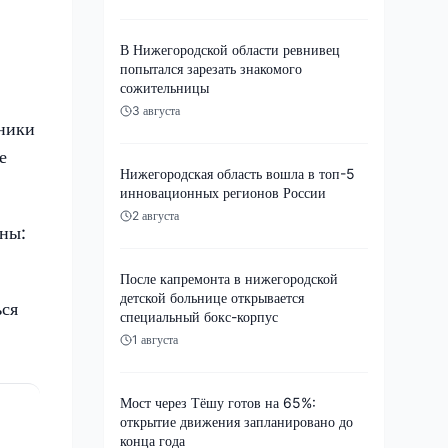
В Нижегородской области ревнивец
попытался зарезать знакомого
сожительницы
3 августа
ьники
е
Нижегородская область вошла в топ-5
инновационных регионов России
2 августа
ены:
После капремонта в нижегородской
детской больнице открывается
ься
специальный бокс-корпус
1 августа
Мост через Тёшу готов на 65%:
открытие движения запланировано до
конца года